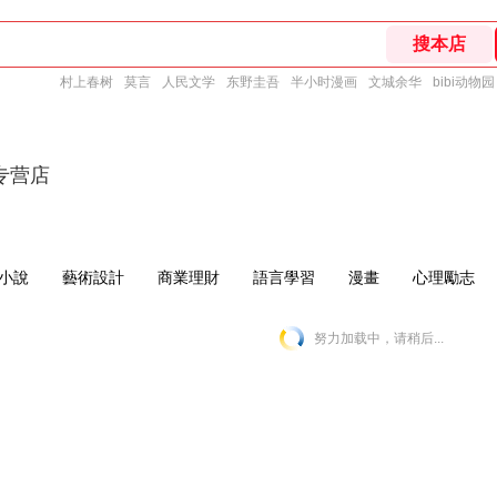
村上春树
莫言
人民文学
东野圭吾
半小时漫画
文城余华
bibi动物园
专营店
小說
藝術設計
商業理財
語言學習
漫畫
心理勵志
努力加载中，请稍后...