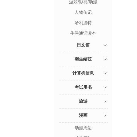
游戏/影视/动漫
人物传记
哈利波特
牛津通识读本
日文馆
羽生结弦
计算机信息
考试用书
旅游
漫画
动漫周边