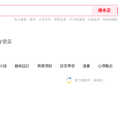
村上春树
莫言
人民文学
东野圭吾
半小时漫画
文城余华
bibi动物园
专营店
小說
藝術設計
商業理財
語言學習
漫畫
心理勵志
努力加载中，请稍后...