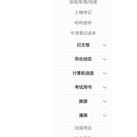
游戏/影视/动漫
人物传记
哈利波特
牛津通识读本
日文馆
羽生结弦
计算机信息
考试用书
旅游
漫画
动漫周边