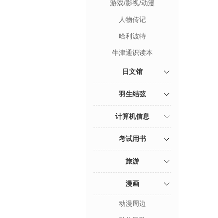
游戏/影视/动漫
人物传记
哈利波特
牛津通识读本
日文馆
羽生结弦
计算机信息
考试用书
旅游
漫画
动漫周边