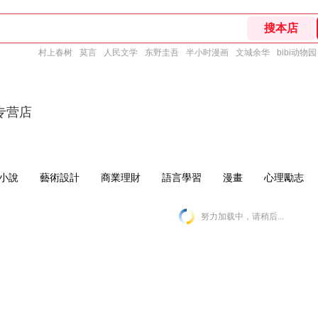
村上春树
莫言
人民文学
东野圭吾
半小时漫画
文城余华
bibi动物园
专营店
小說
藝術設計
商業理財
語言學習
漫畫
心理勵志
努力加载中，请稍后...