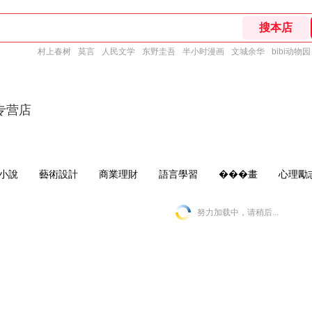
村上春树
莫言
人民文学
东野圭吾
半小时漫画
文城余华
bibi动物园
专营店
小說
藝術設計
商業理財
語言學習
���畫
心理勵
努力加载中，请稍后...