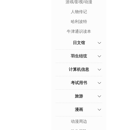
游戏/影视/动漫
人物传记
哈利波特
牛津通识读本
日文馆
羽生结弦
计算机信息
考试用书
旅游
漫画
动漫周边